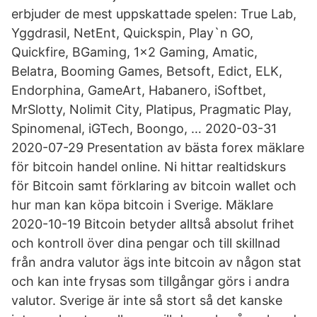
erbjuder de mest uppskattade spelen: True Lab,
Yggdrasil, NetEnt, Quickspin, Play`n GO,
Quickfire, BGaming, 1×2 Gaming, Amatic,
Belatra, Booming Games, Betsoft, Edict, ELK,
Endorphina, GameArt, Habanero, iSoftbet,
MrSlotty, Nolimit City, Platipus, Pragmatic Play,
Spinomenal, iGTech, Boongo, … 2020-03-31
2020-07-29 Presentation av bästa forex mäklare
för bitcoin handel online. Ni hittar realtidskurs
för Bitcoin samt förklaring av bitcoin wallet och
hur man kan köpa bitcoin i Sverige. Mäklare
2020-10-19 Bitcoin betyder alltså absolut frihet
och kontroll över dina pengar och till skillnad
från andra valutor ägs inte bitcoin av någon stat
och kan inte frysas som tillgångar görs i andra
valutor. Sverige är inte så stort så det kanske