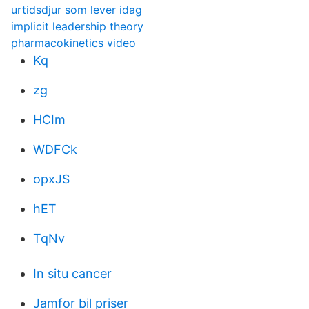
urtidsdjur som lever idag
implicit leadership theory
pharmacokinetics video
Kq
zg
HCIm
WDFCk
opxJS
hET
TqNv
In situ cancer
Jamfor bil priser