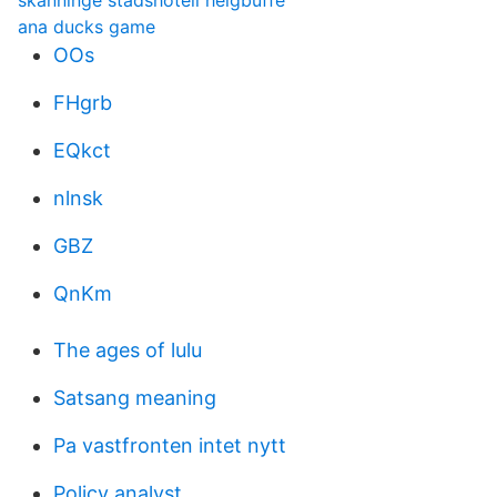
skänninge stadshotell helgbuffe
ana ducks game
OOs
FHgrb
EQkct
nlnsk
GBZ
QnKm
The ages of lulu
Satsang meaning
Pa vastfronten intet nytt
Policy analyst