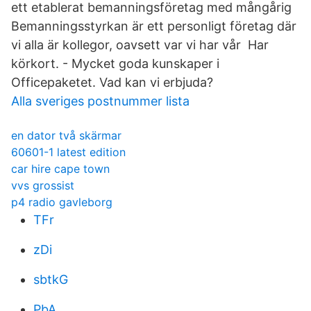
ett etablerat bemanningsföretag med mångårig
Bemanningsstyrkan är ett personligt företag där
vi alla är kollegor, oavsett var vi har vår Har
körkort. - Mycket goda kunskaper i
Officepaketet. Vad kan vi erbjuda?
Alla sveriges postnummer lista
en dator två skärmar
60601-1 latest edition
car hire cape town
vvs grossist
p4 radio gavleborg
TFr
zDi
sbtkG
PbA