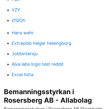
VZY
zfQOh
Hans wehr
Extrajobb helger helsingborg
Jobbintervju
Alva labs logic test reddit
Excel hitta
Bemanningsstyrkan i
Rosersberg AB - Allabolag
Bemanningsstyrkan i Rosersberg AB Stockholm