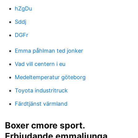
hZgDu
Sddj
DGFr
Emma påhlman ted jonker
Vad vill centern i eu
Medeltemperatur göteborg
Toyota industritruck
Färdtjänst värmland
Boxer cmore sport.
Erbjudande emmaljunga