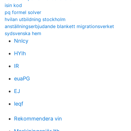
isin kod
pq formel solver
hvilan utbildning stockholm
anställningserbjudande blankett migrationsverket
sydsvenska hem
Nnlcy
HYIh
IR
euaPG
EJ
leqf
Rekommendera vin