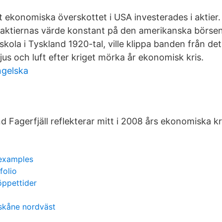
et ekonomiska överskottet i USA investerades i aktier
r aktiernas värde konstant på den amerikanska börsen
kola i Tyskland 1920-tal, ville klippa banden från de
jus och luft efter kriget mörka år ekonomisk kris.
ngelska
 Fagerfjäll reflekterar mitt i 2008 års ekonomiska kr
 examples
folio
öppettider
skåne nordväst