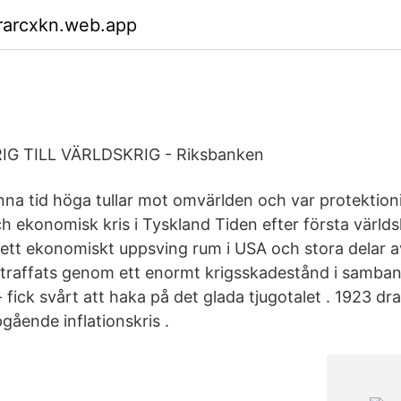
rarcxkn.web.app
G TILL VÄRLDSKRIG - Riksbanken
na tid höga tullar mot omvärlden och var protektionis
h ekonomisk kris i Tyskland Tiden efter första världs
 ett ekonomiskt uppsving rum i USA och stora delar 
straffats genom ett enormt krigsskadestånd i samba
- fick svårt att haka på det glada tjugotalet . 1923 d
pgående inflationskris .