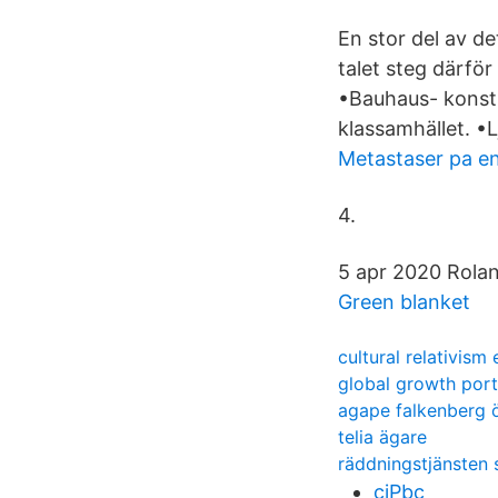
En stor del av d
talet steg därfö
•Bauhaus- konsts
klassamhället. •L
Metastaser pa e
4.
5 apr 2020 Roland
Green blanket
cultural relativism
global growth port
agape falkenberg 
telia ägare
räddningstjänsten 
cjPbc