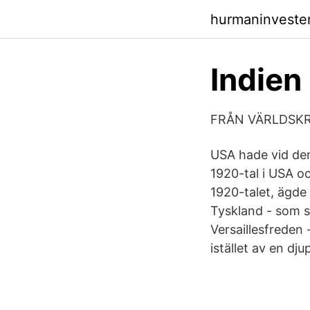
hurmaninveste
Indien
FRÅN VÄRLDSKRI
USA hade vid den
1920-tal i USA oc
1920-talet, ägde
Tyskland - som 
Versaillesfreden 
istället av en dju