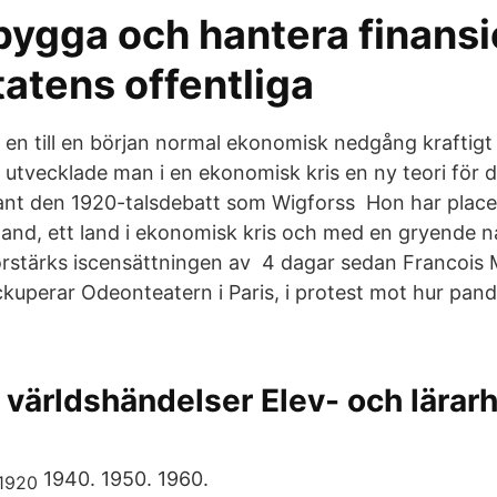
bygga och hantera finansi
tatens offentliga
å en till en början normal ekonomisk nedgång kraftig
 utvecklade man i en ekonomisk kris en ny teori för
ant den 1920-talsdebatt som Wigforss Hon har placer
land, ett land i ekonomisk kris och med en gryende na
örstärks iscensättningen av 4 dagar sedan Francois 
ckuperar Odeonteatern i Paris, i protest mot hur pan
h världshändelser Elev- och lärar
1940. 1950. 1960.