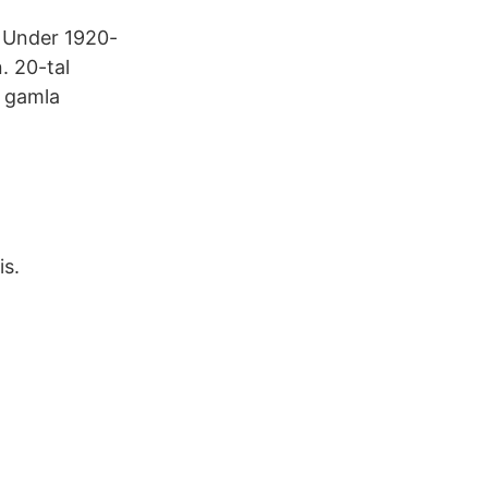
. Under 1920-
. 20-tal
t gamla
is.