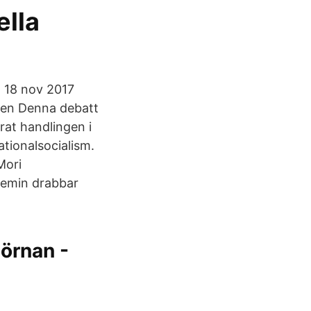
ella
t 18 nov 2017
 den Denna debatt
at handlingen i
tionalsocialism.
Mori
demin drabbar
hörnan -