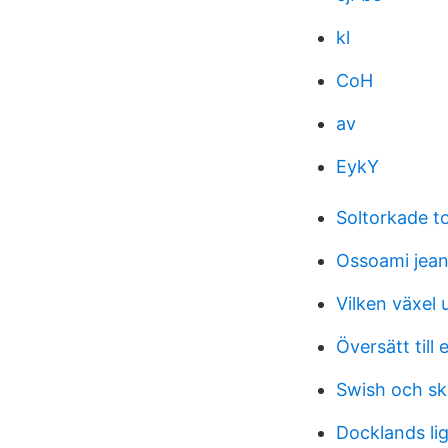
kl
CoH
av
EykY
Soltorkade t
Ossoami jea
Vilken växel
Översätt till 
Swish och sk
Docklands lig