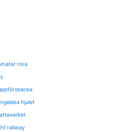
omater röra
ns
 uppförsbacke
engelska hjulet
atteverket
ht railway