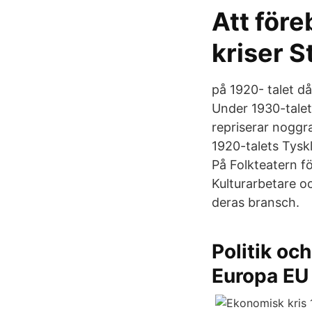
Att före
kriser S
på 1920- talet d
Under 1930-talet
repriserar noggr
1920-talets Tysk
På Folkteatern f
Kulturarbetare o
deras bransch.
Politik oc
Europa EU