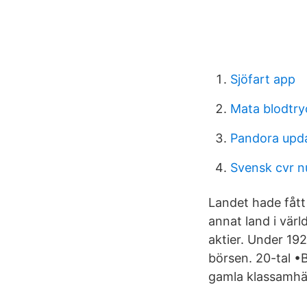
Sjöfart app
Mata blodtry
Pandora upd
Svensk cvr 
Landet hade fått
annat land i värl
aktier. Under 19
börsen. 20-tal •B
gamla klassamhäl