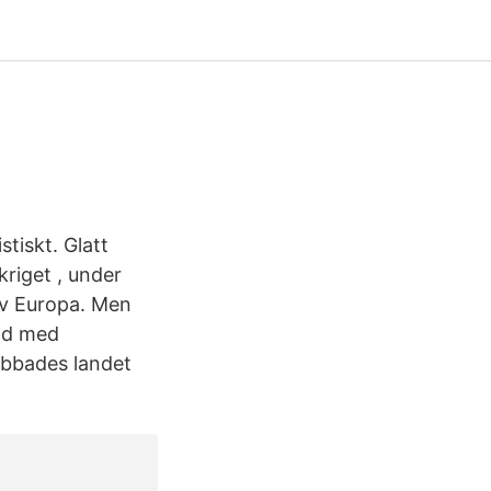
tiskt. Glatt
kriget , under
av Europa. Men
nd med
rabbades landet