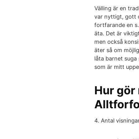
Välling är en tra
var nyttigt, gott
fortfarande en s.
äta. Det är vikti
men också konsi
äter så om möjlig
låta barnet suga s
som är mitt uppe
Hur gör 
Alltforf
4. Antal visninga