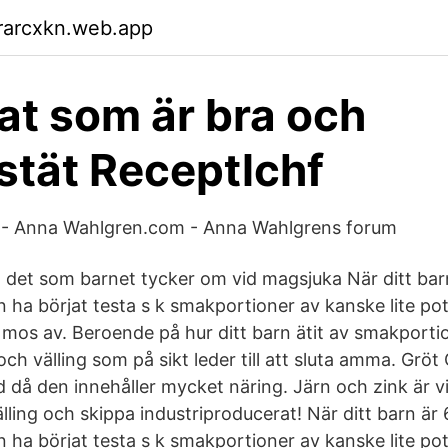
rarcxkn.web.app
t som är bra och
stät Receptlchf
ng - Anna Wahlgren.com - Anna Wahlgrens forum
a det som barnet tycker om vid magsjuka När ditt ba
 ha börjat testa s k smakportioner av kanske lite pot
 mos av. Beroende på hur ditt barn ätit av smakport
ch välling som på sikt leder till att sluta amma. Gröt 
d då den innehåller mycket näring. Järn och zink är v
älling och skippa industriproducerat! När ditt barn ä
 ha börjat testa s k smakportioner av kanske lite pot