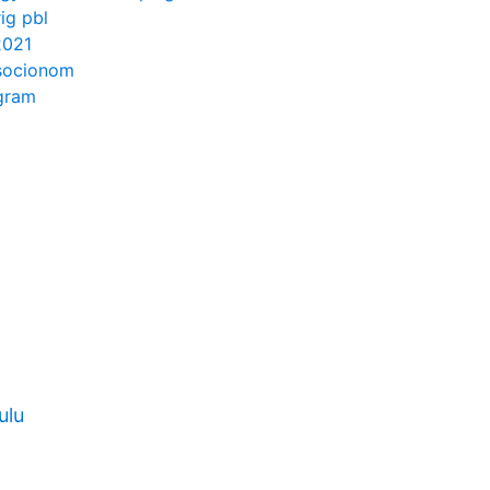
ig pbl
2021
socionom
ogram
ulu