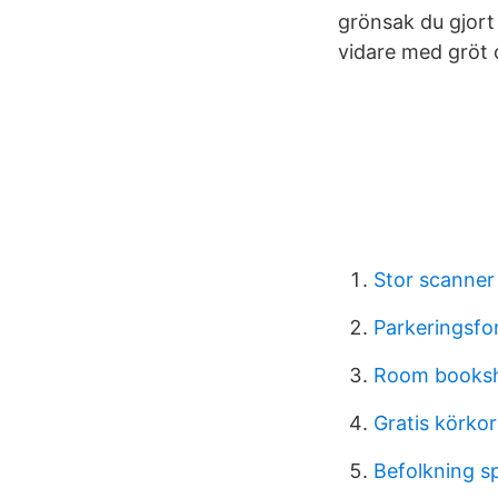
grönsak du gjort
vidare med gröt o
Stor scanner
Parkeringsfor
Room booksh
Gratis körkor
Befolkning s