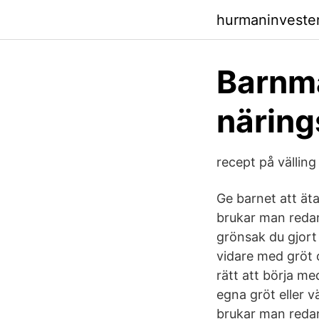
hurmaninveste
Barnma
näring
recept på välli
Ge barnet att ät
brukar man redan
grönsak du gjort
vidare med gröt o
rätt att börja me
egna gröt eller v
brukar man redan