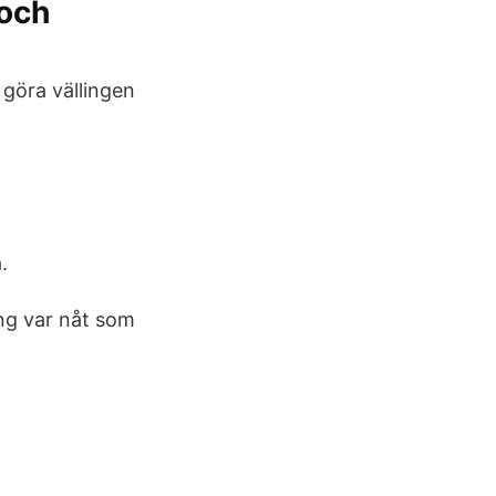
 och
a göra vällingen
.
ing var nåt som