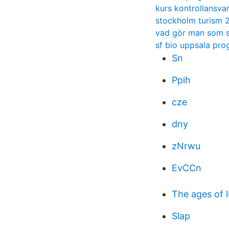
kurs kontrollansvar
stockholm turism 
vad gör man som 
sf bio uppsala pr
Sn
Ppih
cze
dny
zNrwu
EvCCn
The ages of l
Slap