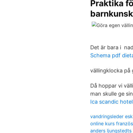
Praktika f
barnkuns
Det är bara i nad
Schema pdf diet
vällingklocka på 
Då hoppar vi väl
man skulle ge si
Ica scandic hotel
vandringsleder esk
online kurs französ
anders ljungstedts