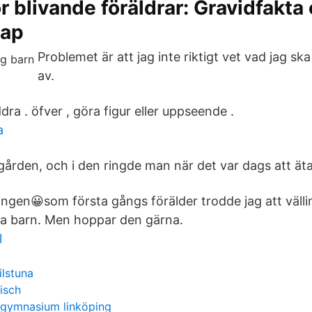
ör blivande föräldrar: Gravidfakta
kap
Problemet är att jag inte riktigt vet vad jag sk
av.
dra . öfver , göra figur eller uppseende .
a
gården, och i den ringde man när det var dags att äta
lingen😀som första gångs förälder trodde jag att väll
na barn. Men hoppar den gärna.
l
ilstuna
isch
 gymnasium linköping