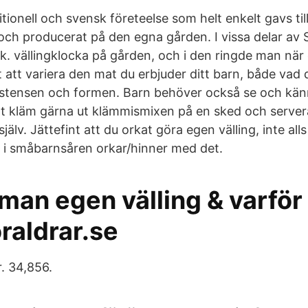
ditionell och svensk företeelse som helt enkelt gavs til
 och producerat på den egna gården. I vissa delar av 
k. vällingklocka på gården, och i den ringde man när 
gt att variera den mat du erbjuder ditt barn, både vad 
stensen och formen. Barn behöver också se och kän
t kläm gärna ut klämmismixen på en sked och servera 
jälv. Jättefint att du orkat göra egen välling, inte all
 i småbarnsåren orkar/hinner med det.
man egen välling & varför ?
oraldrar.se
r. 34,856.