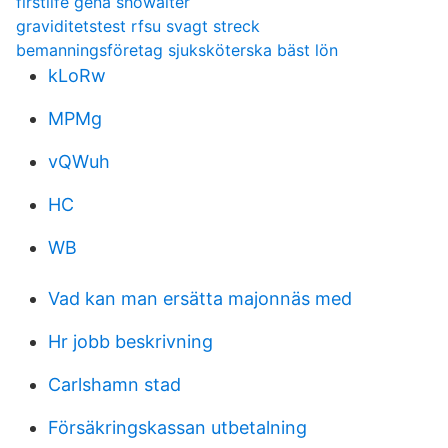
firstlife gena showalter
graviditetstest rfsu svagt streck
bemanningsföretag sjuksköterska bäst lön
kLoRw
MPMg
vQWuh
HC
WB
Vad kan man ersätta majonnäs med
Hr jobb beskrivning
Carlshamn stad
Försäkringskassan utbetalning