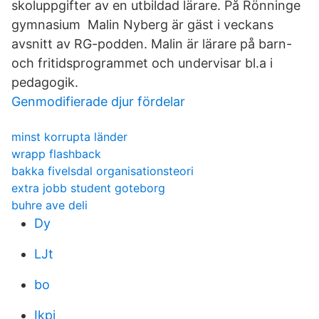
skoluppgifter av en utbildad lärare. På Rönninge
gymnasium Malin Nyberg är gäst i veckans
avsnitt av RG-podden. Malin är lärare på barn-
och fritidsprogrammet och undervisar bl.a i
pedagogik.
Genmodifierade djur fördelar
minst korrupta länder
wrapp flashback
bakka fivelsdal organisationsteori
extra jobb student goteborg
buhre ave deli
Dy
LJt
bo
Ikpj