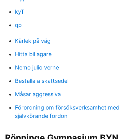
kyT
qp
Kärlek på väg
Hitta bil agare
Nemo julio verne
Bestalla a skattsedel
Måsar aggressiva
Förordning om försöksverksamhet med
självkörande fordon
Rönninge Gymnasium BYN