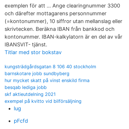
exemplen för att … Ange clearingnummer 3300
och därefter mottagarens personnummer
(=kontonummer), 10 siffror utan mellanslag eller
skrivtecken. Beräkna IBAN från bankkod och
kontonummer. IBAN-kalkylatorn är en del av vår
IBANSVIT- tjänst.
Titlar med stor bokstav
kungsträdgårdsgatan 8 106 40 stockholm
barnskotare jobb sundbyberg
hur mycket skatt på vinst enskild firma
besqab lediga jobb
skf aktieutdelning 2021
exempel på kvitto vid bilförsäljning
lug
pFcfd